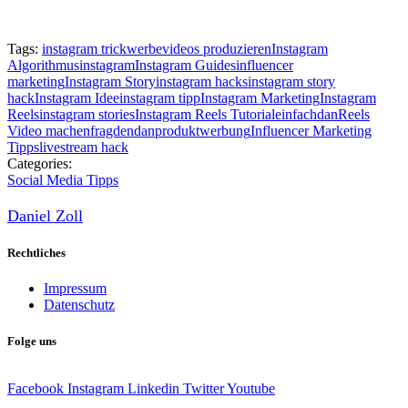
Tags:
instagram trick
werbevideos produzieren
Instagram
Algorithmus
instagram
Instagram Guides
influencer
marketing
Instagram Story
instagram hacks
instagram story
hack
Instagram Idee
instagram tipp
Instagram Marketing
Instagram
Reels
instagram stories
Instagram Reels Tutorial
einfachdan
Reels
Video machen
fragdendan
produktwerbung
Influencer Marketing
Tipps
livestream hack
Categories:
Social Media Tipps
Daniel Zoll
Rechtliches
Impressum
Datenschutz
Folge uns
Facebook
Instagram
Linkedin
Twitter
Youtube