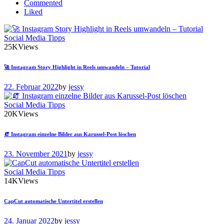
Commented
Liked
Social Media Tipps
25K
Views
🚀 Instagram Story Highlight in Reels umwandeln – Tutorial
22. Februar 2022
by
jessy
Social Media Tipps
20K
Views
🧯 Instagram einzelne Bilder aus Karussel-Post löschen
23. November 2021
by
jessy
Social Media Tipps
14K
Views
CapCut automatische Untertitel erstellen
24. Januar 2022
by
jessy