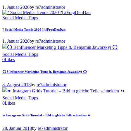
1. Januar 2020
by
re7administrator
Social Media Tipps
? Social Media Trends 2020 ?| #FragDenDan
1. Januar 2020
by
re7administrator
Social Media Tipps
0
Likes
⭕️ 3 Influencer Marketing Tipps ft. Benjamin Jaworskyj ⭕️
8. August 2018
by
re7administrator
Social Media Tipps
0
Likes
⏩ Instagram Grids Tutorial – Bild in gleiche Teile schneiden ⏪
28. Januar 2018
by
re7administrator