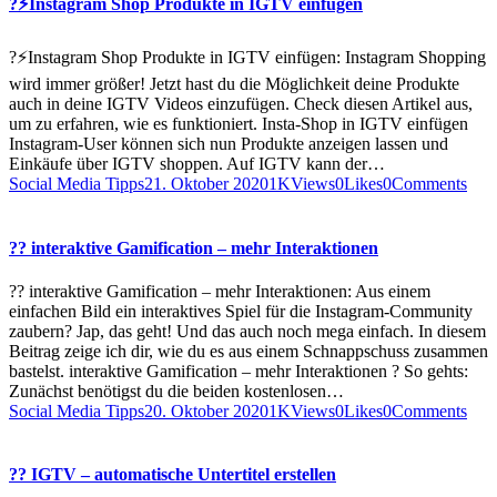
?⚡️Instagram Shop Produkte in IGTV einfügen
?⚡️Instagram Shop Produkte in IGTV einfügen: Instagram Shopping
wird immer größer! Jetzt hast du die Möglichkeit deine Produkte
auch in deine IGTV Videos einzufügen. Check diesen Artikel aus,
um zu erfahren, wie es funktioniert. Insta-Shop in IGTV einfügen
Instagram-User können sich nun Produkte anzeigen lassen und
Einkäufe über IGTV shoppen. Auf IGTV kann der…
Social Media Tipps
21. Oktober 2020
1K
Views
0
Likes
0
Comments
?? interaktive Gamification – mehr Interaktionen
?? interaktive Gamification – mehr Interaktionen: Aus einem
einfachen Bild ein interaktives Spiel für die Instagram-Community
zaubern? Jap, das geht! Und das auch noch mega einfach. In diesem
Beitrag zeige ich dir, wie du es aus einem Schnappschuss zusammen
bastelst. interaktive Gamification – mehr Interaktionen ? So gehts:
Zunächst benötigst du die beiden kostenlosen…
Social Media Tipps
20. Oktober 2020
1K
Views
0
Likes
0
Comments
?? IGTV – automatische Untertitel erstellen