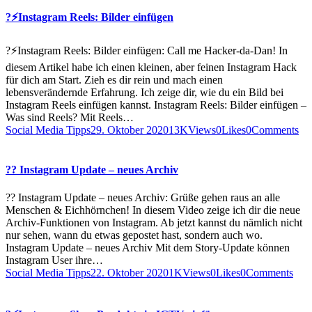
?⚡️Instagram Reels: Bilder einfügen
?⚡️Instagram Reels: Bilder einfügen: Call me Hacker-da-Dan! In
diesem Artikel habe ich einen kleinen, aber feinen Instagram Hack
für dich am Start. Zieh es dir rein und mach einen
lebensverändernde Erfahrung. Ich zeige dir, wie du ein Bild bei
Instagram Reels einfügen kannst. Instagram Reels: Bilder einfügen –
Was sind Reels? Mit Reels…
Social Media Tipps
29. Oktober 2020
13K
Views
0
Likes
0
Comments
?? Instagram Update – neues Archiv
?? Instagram Update – neues Archiv: Grüße gehen raus an alle
Menschen & Eichhörnchen! In diesem Video zeige ich dir die neue
Archiv-Funktionen von Instagram. Ab jetzt kannst du nämlich nicht
nur sehen, wann du etwas gepostet hast, sondern auch wo.
Instagram Update – neues Archiv Mit dem Story-Update können
Instagram User ihre…
Social Media Tipps
22. Oktober 2020
1K
Views
0
Likes
0
Comments