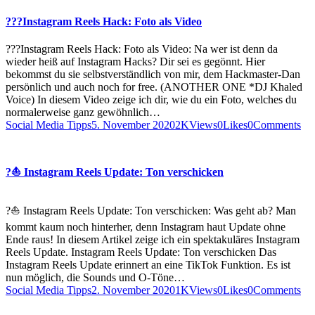
???Instagram Reels Hack: Foto als Video
???Instagram Reels Hack: Foto als Video: Na wer ist denn da
wieder heiß auf Instagram Hacks? Dir sei es gegönnt. Hier
bekommst du sie selbstverständlich von mir, dem Hackmaster-Dan
persönlich und auch noch for free. (ANOTHER ONE *DJ Khaled
Voice) In diesem Video zeige ich dir, wie du ein Foto, welches du
normalerweise ganz gewöhnlich…
Social Media Tipps
5. November 2020
2K
Views
0
Likes
0
Comments
?⛵️ Instagram Reels Update: Ton verschicken
?⛵️ Instagram Reels Update: Ton verschicken: Was geht ab? Man
kommt kaum noch hinterher, denn Instagram haut Update ohne
Ende raus! In diesem Artikel zeige ich ein spektakuläres Instagram
Reels Update. Instagram Reels Update: Ton verschicken Das
Instagram Reels Update erinnert an eine TikTok Funktion. Es ist
nun möglich, die Sounds und O-Töne…
Social Media Tipps
2. November 2020
1K
Views
0
Likes
0
Comments