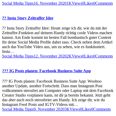
Social Media Tipps
16. November 2020
1K
Views
0
Likes
0
Comments
?? Insta Story Zeitraffer Idee
?? Insta Story Zeitraffer Idee: Heute zeige ich dir, wie du mit der
Zeitraffer-Funktion auf deinem Handy richtig coole Videos machen
kannst. Am Ende kommt im besten Fall bombastisch guter Content
für deine Social Media Profile dabei raus. Check neben dem Artikel
auch das YouTube Video aus, um zu sehen, wie es funktioniert.
Insta…
Social Media Tipps
12. November 2020
2K
Views
0
Likes
0
Comments
??? IG Posts planen: Facebook Business Suite App
??? IG Posts planen: Facebook Business Suite App: Woohoo
another Update, another Fortschritt. Dass man Instagram Post
vollkommen stressfrei am Computer oder Laptop mit dem Facebook
Creator Studio vorplanen kann, ist dir ja bereits bekannt. Jetzt geht
das aber auch noch stressfreier am Handy. Ich zeige dir, wie du
Instagram Feed Posts und IGTV-Videos mit…
Social Media Tipps
9. November 2020
3K
Views
0
Likes
0
Comments