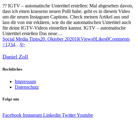
?? IGTV – automatische Untertitel erstellen: Mal abgesehen davon,
dass ich einen krassenn neuen Pulli habe, geht es in diesem Video
um die neuen Instagram Captions. Check meinen Artikel aus und
lass dir von mir erklären, wie du die automatischen Untertitel auch
für deine IGTV-Videos einstellen kannst. IGTV – automatische
Untertitel erstellen Das neue…
Social Media Tipps
20. Oktober 2020
1K
Views
0
Likes
0
Comments
Seitennummerierung
Page
Page
Page
Page
Page
<
1
2
3
4
…
9
>
der
Daniel Zoll
Beiträge
Rechtliches
Impressum
Datenschutz
Folge uns
Facebook
Instagram
Linkedin
Twitter
Youtube