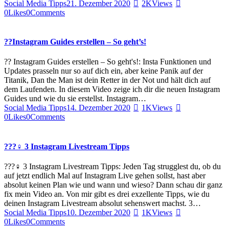
Social Media Tipps
21. Dezember 2020
2K
Views
0
Likes
0
Comments
??Instagram Guides erstellen – So geht’s!
?? Instagram Guides erstellen – So geht's!: Insta Funktionen und
Updates prasseln nur so auf dich ein, aber keine Panik auf der
Titanik, Dan the Man ist dein Retter in der Not und hält dich auf
dem Laufenden. In diesem Video zeige ich dir die neuen Instagram
Guides und wie du sie erstellst. Instagram…
Social Media Tipps
14. Dezember 2020
1K
Views
0
Likes
0
Comments
???‍♀️ 3 Instagram Livestream Tipps
???‍♀️ 3 Instagram Livestream Tipps: Jeden Tag strugglest du, ob du
auf jetzt endlich Mal auf Instagram Live gehen sollst, hast aber
absolut keinen Plan wie und wann und wieso? Dann schau dir ganz
fix mein Video an. Von mir gibt es drei exzellente Tipps, wie du
deinen Instagram Livestream absolut sehenswert machst. 3…
Social Media Tipps
10. Dezember 2020
1K
Views
0
Likes
0
Comments