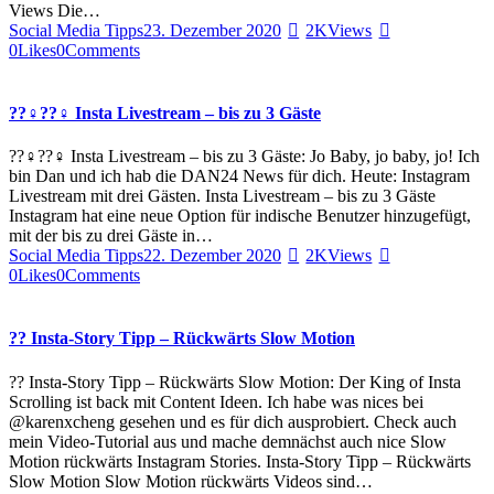
Views Die…
Social Media Tipps
23. Dezember 2020
2K
Views
0
Likes
0
Comments
??‍♀️??‍♀️ Insta Livestream – bis zu 3 Gäste
??‍♀️??‍♀️ Insta Livestream – bis zu 3 Gäste: Jo Baby, jo baby, jo! Ich
bin Dan und ich hab die DAN24 News für dich. Heute: Instagram
Livestream mit drei Gästen. Insta Livestream – bis zu 3 Gäste
Instagram hat eine neue Option für indische Benutzer hinzugefügt,
mit der bis zu drei Gäste in…
Social Media Tipps
22. Dezember 2020
2K
Views
0
Likes
0
Comments
?? Insta-Story Tipp – Rückwärts Slow Motion
?? Insta-Story Tipp – Rückwärts Slow Motion: Der King of Insta
Scrolling ist back mit Content Ideen. Ich habe was nices bei
@karenxcheng gesehen und es für dich ausprobiert. Check auch
mein Video-Tutorial aus und mache demnächst auch nice Slow
Motion rückwärts Instagram Stories. Insta-Story Tipp – Rückwärts
Slow Motion Slow Motion rückwärts Videos sind…