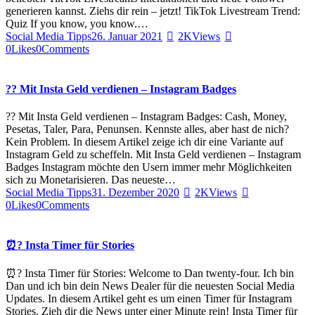
generieren kannst. Ziehs dir rein – jetzt! TikTok Livestream Trend:
Quiz If you know, you know.…
Social Media Tipps
26. Januar 2021
2K
Views
0
Likes
0
Comments
?? Mit Insta Geld verdienen – Instagram Badges
?? Mit Insta Geld verdienen – Instagram Badges: Cash, Money,
Pesetas, Taler, Para, Penunsen. Kennste alles, aber hast de nich?
Kein Problem. In diesem Artikel zeige ich dir eine Variante auf
Instagram Geld zu scheffeln. Mit Insta Geld verdienen – Instagram
Badges Instagram möchte den Usern immer mehr Möglichkeiten
sich zu Monetarisieren. Das neueste…
Social Media Tipps
31. Dezember 2020
2K
Views
0
Likes
0
Comments
⏰? Insta Timer für Stories
⏰? Insta Timer für Stories: Welcome to Dan twenty-four. Ich bin
Dan und ich bin dein News Dealer für die neuesten Social Media
Updates. In diesem Artikel geht es um einen Timer für Instagram
Stories. Zieh dir die News unter einer Minute rein! Insta Timer für