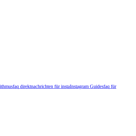
rithmus
faq direktnachrichten für insta
Instagram Guides
faq für