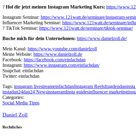
?
Hol dir jetzt meinen Instagram Marketing Kurs:
https://www.12
Instagram Seminar:
https://www.121watt.de/seminare/instagram-semin
Influencer Marketing Seminar:
https://www.121watt.de/seminare/infl
? TikTok Seminar:
https://www.121watt.de/seminare/tiktok-seminar/
Buche mich für dein Unternehmen:
https://www.danielzoll.de/
Mein Kanal:
https://www.youtube.com/danielzoll
Meine Website:
https://www.danielzoll.de
Facebook:
https://facebook.com/einfachdan
Instagram:
https://www.instagram.com/einfachdan/
Snapchat: einfachdan
Twitter: einfachdan
Tags:
instagram livestream
einfachdan
Instagram Reels
fragdendan
insta
insta
dan24
dan24 News
instagram
Insta guides
influencer marketing
inst
Categories:
Social Media Tipps
Daniel Zoll
Rechtliches