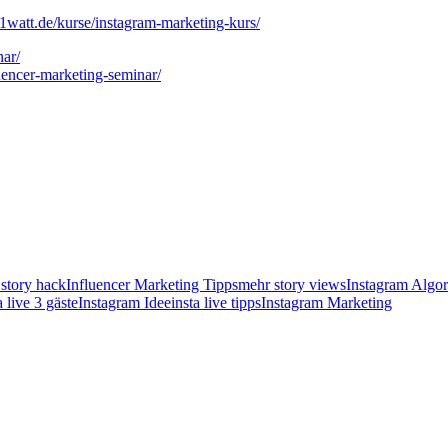
1watt.de/kurse/instagram-marketing-kurs/
ar/
uencer-marketing-seminar/
 story hack
Influencer Marketing Tipps
mehr story views
Instagram Algo
a live 3 gäste
Instagram Idee
insta live tipps
Instagram Marketing