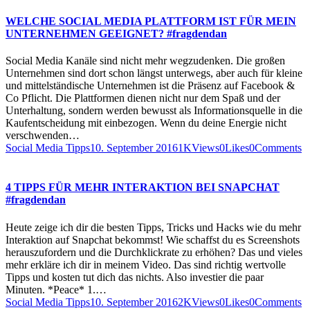
WELCHE SOCIAL MEDIA PLATTFORM IST FÜR MEIN
UNTERNEHMEN GEEIGNET? #fragdendan
Social Media Kanäle sind nicht mehr wegzudenken. Die großen
Unternehmen sind dort schon längst unterwegs, aber auch für kleine
und mittelständische Unternehmen ist die Präsenz auf Facebook &
Co Pflicht. Die Plattformen dienen nicht nur dem Spaß und der
Unterhaltung, sondern werden bewusst als Informationsquelle in die
Kaufentscheidung mit einbezogen. Wenn du deine Energie nicht
verschwenden…
Social Media Tipps
10. September 2016
1K
Views
0
Likes
0
Comments
4 TIPPS FÜR MEHR INTERAKTION BEI SNAPCHAT
#fragdendan
Heute zeige ich dir die besten Tipps, Tricks und Hacks wie du mehr
Interaktion auf Snapchat bekommst! Wie schaffst du es Screenshots
herauszufordern und die Durchklickrate zu erhöhen? Das und vieles
mehr erkläre ich dir in meinem Video. Das sind richtig wertvolle
Tipps und kosten tut dich das nichts. Also investier die paar
Minuten. *Peace* 1.…
Social Media Tipps
10. September 2016
2K
Views
0
Likes
0
Comments