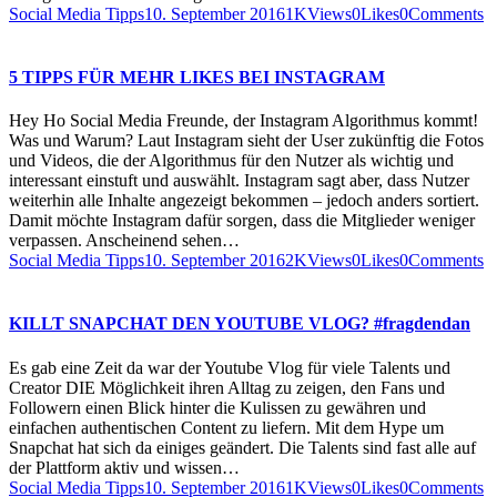
Social Media Tipps
10. September 2016
1K
Views
0
Likes
0
Comments
5 TIPPS FÜR MEHR LIKES BEI INSTAGRAM
Hey Ho Social Media Freunde, der Instagram Algorithmus kommt!
Was und Warum? Laut Instagram sieht der User zukünftig die Fotos
und Videos, die der Algorithmus für den Nutzer als wichtig und
interessant einstuft und auswählt. Instagram sagt aber, dass Nutzer
weiterhin alle Inhalte angezeigt bekommen – jedoch anders sortiert.
Damit möchte Instagram dafür sorgen, dass die Mitglieder weniger
verpassen. Anscheinend sehen…
Social Media Tipps
10. September 2016
2K
Views
0
Likes
0
Comments
KILLT SNAPCHAT DEN YOUTUBE VLOG? #fragdendan
Es gab eine Zeit da war der Youtube Vlog für viele Talents und
Creator DIE Möglichkeit ihren Alltag zu zeigen, den Fans und
Followern einen Blick hinter die Kulissen zu gewähren und
einfachen authentischen Content zu liefern. Mit dem Hype um
Snapchat hat sich da einiges geändert. Die Talents sind fast alle auf
der Plattform aktiv und wissen…
Social Media Tipps
10. September 2016
1K
Views
0
Likes
0
Comments