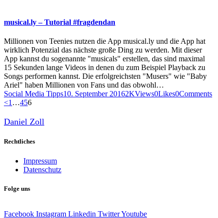
musical.ly – Tutorial #fragdendan
Millionen von Teenies nutzen die App musical.ly und die App hat
wirklich Potenzial das nächste große Ding zu werden. Mit dieser
App kannst du sogenannte "musicals" erstellen, das sind maximal
15 Sekunden lange Videos in denen du zum Beispiel Playback zu
Songs performen kannst. Die erfolgreichsten "Musers" wie "Baby
Ariel" haben Millionen von Fans und das obwohl…
Social Media Tipps
10. September 2016
2K
Views
0
Likes
0
Comments
Seitennummerierung
Page
Page
Page
Page
<
1
…
4
5
6
der
Daniel Zoll
Beiträge
Rechtliches
Impressum
Datenschutz
Folge uns
Facebook
Instagram
Linkedin
Twitter
Youtube