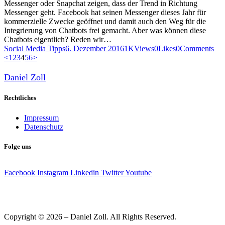
Messenger oder Snapchat zeigen, dass der Trend in Richtung
Messenger geht. Facebook hat seinen Messenger dieses Jahr für
kommerzielle Zwecke geöffnet und damit auch den Weg für die
Integrierung von Chatbots frei gemacht. Aber was können diese
Chatbots eigentlich? Reden wir…
Social Media Tipps
6. Dezember 2016
1K
Views
0
Likes
0
Comments
Seitennummerierung
Page
Page
Page
Page
Page
Page
<
1
2
3
4
5
6
>
der
Daniel Zoll
Beiträge
Rechtliches
Impressum
Datenschutz
Folge uns
Facebook
Instagram
Linkedin
Twitter
Youtube
Copyright © 2026 – Daniel Zoll. All Rights Reserved.