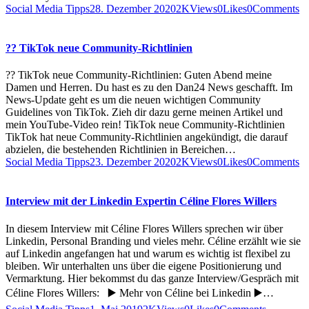
Social Media Tipps
28. Dezember 2020
2K
Views
0
Likes
0
Comments
?? TikTok neue Community-Richtlinien
?? TikTok neue Community-Richtlinien: Guten Abend meine
Damen und Herren. Du hast es zu den Dan24 News geschafft. Im
News-Update geht es um die neuen wichtigen Community
Guidelines von TikTok. Zieh dir dazu gerne meinen Artikel und
mein YouTube-Video rein! TikTok neue Community-Richtlinien
TikTok hat neue Community-Richtlinien angekündigt, die darauf
abzielen, die bestehenden Richtlinien in Bereichen…
Social Media Tipps
23. Dezember 2020
2K
Views
0
Likes
0
Comments
Interview mit der Linkedin Expertin Céline Flores Willers
In diesem Interview mit Céline Flores Willers sprechen wir über
Linkedin, Personal Branding und vieles mehr. Céline erzählt wie sie
auf Linkedin angefangen hat und warum es wichtig ist flexibel zu
bleiben. Wir unterhalten uns über die eigene Positionierung und
Vermarktung. Hier bekommst du das ganze Interview/Gespräch mit
Céline Flores Willers: ▶️ Mehr von Céline bei Linkedin ▶️…