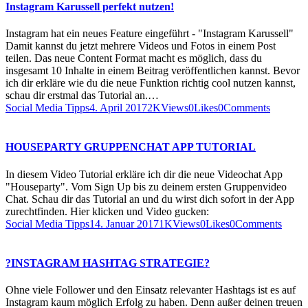
Instagram Karussell perfekt nutzen!
Instagram hat ein neues Feature eingeführt - "Instagram Karussell"
Damit kannst du jetzt mehrere Videos und Fotos in einem Post
teilen. Das neue Content Format macht es möglich, dass du
insgesamt 10 Inhalte in einem Beitrag veröffentlichen kannst. Bevor
ich dir erkläre wie du die neue Funktion richtig cool nutzen kannst,
schau dir erstmal das Tutorial an.…
Social Media Tipps
4. April 2017
2K
Views
0
Likes
0
Comments
HOUSEPARTY GRUPPENCHAT APP TUTORIAL
In diesem Video Tutorial erkläre ich dir die neue Videochat App
"Houseparty". Vom Sign Up bis zu deinem ersten Gruppenvideo
Chat. Schau dir das Tutorial an und du wirst dich sofort in der App
zurechtfinden. Hier klicken und Video gucken:
Social Media Tipps
14. Januar 2017
1K
Views
0
Likes
0
Comments
?INSTAGRAM HASHTAG STRATEGIE?
Ohne viele Follower und den Einsatz relevanter Hashtags ist es auf
Instagram kaum möglich Erfolg zu haben. Denn außer deinen treuen