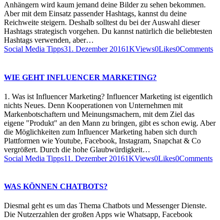
Anhängern wird kaum jemand deine Bilder zu sehen bekommen.
Aber mit dem Einsatz passender Hashtags, kannst du deine
Reichweite steigern. Deshalb solltest du bei der Auswahl dieser
Hashtags strategisch vorgehen. Du kannst natürlich die beliebtesten
Hashtags verwenden, aber…
Social Media Tipps
31. Dezember 2016
1K
Views
0
Likes
0
Comments
WIE GEHT INFLUENCER MARKETING?
1. Was ist Influencer Marketing? Influencer Marketing ist eigentlich
nichts Neues. Denn Kooperationen von Unternehmen mit
Markenbotschaftern und Meinungsmachern, mit dem Ziel das
eigene "Produkt" an den Mann zu bringen, gibt es schon ewig. Aber
die Möglichkeiten zum Influencer Marketing haben sich durch
Plattformen wie Youtube, Facebook, Instagram, Snapchat & Co
vergrößert. Durch die hohe Glaubwürdigkeit…
Social Media Tipps
11. Dezember 2016
1K
Views
0
Likes
0
Comments
WAS KÖNNEN CHATBOTS?
Diesmal geht es um das Thema Chatbots und Messenger Dienste.
Die Nutzerzahlen der großen Apps wie Whatsapp, Facebook