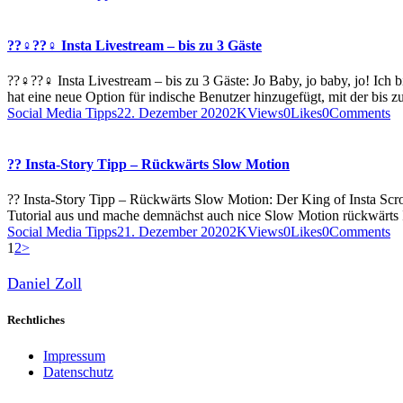
??‍♀️??‍♀️ Insta Livestream – bis zu 3 Gäste
??‍♀️??‍♀️ Insta Livestream – bis zu 3 Gäste: Jo Baby, jo baby, jo! I
hat eine neue Option für indische Benutzer hinzugefügt, mit der bis z
Social Media Tipps
22. Dezember 2020
2K
Views
0
Likes
0
Comments
?? Insta-Story Tipp – Rückwärts Slow Motion
?? Insta-Story Tipp – Rückwärts Slow Motion: Der King of Insta Scro
Tutorial aus und mache demnächst auch nice Slow Motion rückwärts 
Social Media Tipps
21. Dezember 2020
2K
Views
0
Likes
0
Comments
Seitennummerierung
Page
Page
1
2
>
der
Daniel Zoll
Beiträge
Rechtliches
Impressum
Datenschutz