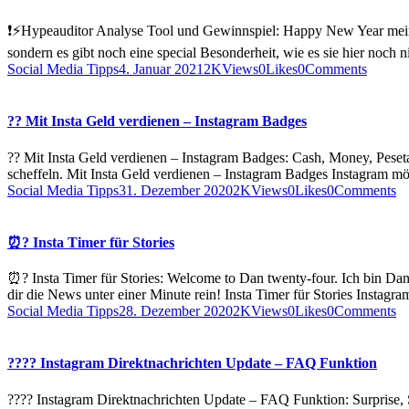
❗️⚡️Hypeauditor Analyse Tool und Gewinnspiel: Happy New Year mein tr
sondern es gibt noch eine special Besonderheit, wie es sie hier noc
Social Media Tipps
4. Januar 2021
2K
Views
0
Likes
0
Comments
?? Mit Insta Geld verdienen – Instagram Badges
?? Mit Insta Geld verdienen – Instagram Badges: Cash, Money, Pesetas,
scheffeln. Mit Insta Geld verdienen – Instagram Badges Instagram 
Social Media Tipps
31. Dezember 2020
2K
Views
0
Likes
0
Comments
⏰? Insta Timer für Stories
⏰? Insta Timer für Stories: Welcome to Dan twenty-four. Ich bin Dan 
dir die News unter einer Minute rein! Insta Timer für Stories Instagra
Social Media Tipps
28. Dezember 2020
2K
Views
0
Likes
0
Comments
??‍?? Instagram Direktnachrichten Update – FAQ Funktion
??‍?? Instagram Direktnachrichten Update – FAQ Funktion: Surprise,