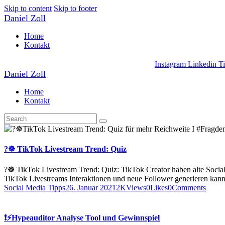
Skip to content
Skip to footer
Daniel Zoll
Home
Kontakt
Instagram
Linkedin
T
Daniel Zoll
Home
Kontakt
?☸️ TikTok Livestream Trend: Quiz
?☸️ TikTok Livestream Trend: Quiz: TikTok Creator haben alte Social
TikTok Livestreams Interaktionen und neue Follower generieren kann
Social Media Tipps
26. Januar 2021
2K
Views
0
Likes
0
Comments
❗️⚡️Hypeauditor Analyse Tool und Gewinnspiel