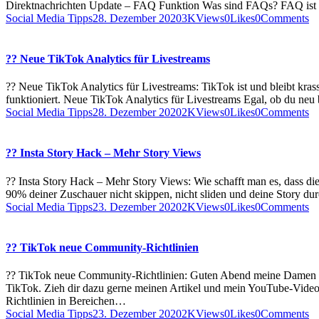
Direktnachrichten Update – FAQ Funktion Was sind FAQs? FAQ ist ei
Social Media Tipps
28. Dezember 2020
3K
Views
0
Likes
0
Comments
?? Neue TikTok Analytics für Livestreams
?? Neue TikTok Analytics für Livestreams: TikTok ist und bleibt kras
funktioniert. Neue TikTok Analytics für Livestreams Egal, ob du neu 
Social Media Tipps
28. Dezember 2020
2K
Views
0
Likes
0
Comments
?? Insta Story Hack – Mehr Story Views
?? Insta Story Hack – Mehr Story Views: Wie schafft man es, dass die
90% deiner Zuschauer nicht skippen, nicht sliden und deine Story d
Social Media Tipps
23. Dezember 2020
2K
Views
0
Likes
0
Comments
?? TikTok neue Community-Richtlinien
?? TikTok neue Community-Richtlinien: Guten Abend meine Damen u
TikTok. Zieh dir dazu gerne meinen Artikel und mein YouTube-Video
Richtlinien in Bereichen…
Social Media Tipps
23. Dezember 2020
2K
Views
0
Likes
0
Comments