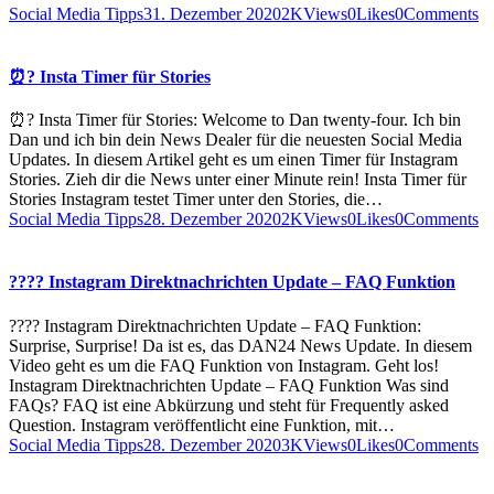
Social Media Tipps
31. Dezember 2020
2K
Views
0
Likes
0
Comments
⏰? Insta Timer für Stories
⏰? Insta Timer für Stories: Welcome to Dan twenty-four. Ich bin
Dan und ich bin dein News Dealer für die neuesten Social Media
Updates. In diesem Artikel geht es um einen Timer für Instagram
Stories. Zieh dir die News unter einer Minute rein! Insta Timer für
Stories Instagram testet Timer unter den Stories, die…
Social Media Tipps
28. Dezember 2020
2K
Views
0
Likes
0
Comments
??‍?? Instagram Direktnachrichten Update – FAQ Funktion
??‍?? Instagram Direktnachrichten Update – FAQ Funktion:
Surprise, Surprise! Da ist es, das DAN24 News Update. In diesem
Video geht es um die FAQ Funktion von Instagram. Geht los!
Instagram Direktnachrichten Update – FAQ Funktion Was sind
FAQs? FAQ ist eine Abkürzung und steht für Frequently asked
Question. Instagram veröffentlicht eine Funktion, mit…
Social Media Tipps
28. Dezember 2020
3K
Views
0
Likes
0
Comments