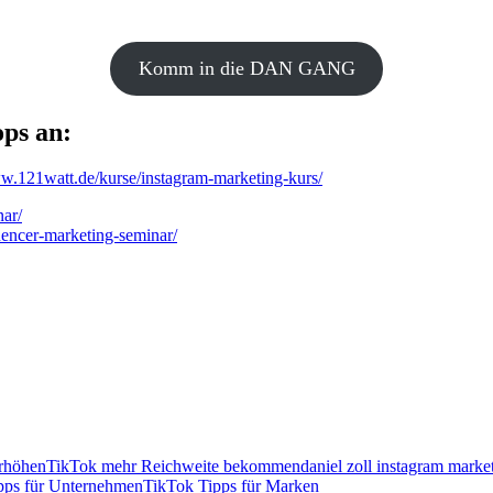
Komm in die DAN GANG
ops an:
ww.121watt.de/kurse/instagram-marketing-kurs/
ar/
uencer-marketing-seminar/
rhöhen
TikTok mehr Reichweite bekommen
daniel zoll instagram marke
pps für Unternehmen
TikTok Tipps für Marken