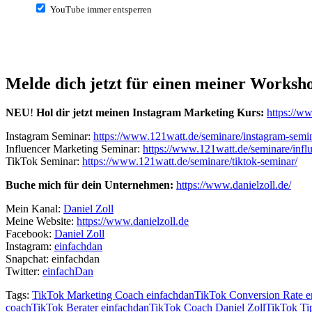
YouTube immer entsperren
Melde dich jetzt für einen meiner Worksh
NEU
!
Hol dir jetzt meinen Instagram Marketing Kurs:
https://w
Instagram Seminar:
https://www.121watt.de/seminare/instagram-semin
Influencer Marketing Seminar:
https://www.121watt.de/seminare/infl
TikTok Seminar:
https://www.121watt.de/seminare/tiktok-seminar/
Buche mich für dein Unternehmen:
https://www.danielzoll.de/
Mein Kanal:
Daniel Zoll
Meine Website:
https://www.danielzoll.de
Facebook:
Daniel Zoll
Instagram:
einfachdan
Snapchat: einfachdan
Twitter:
einfachDan
Tags:
TikTok Marketing Coach einfachdan
TikTok Conversion Rate e
coach
TikTok Berater einfachdan
TikTok Coach Daniel Zoll
TikTok Ti