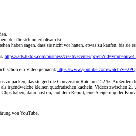
den.
, der für sich unterhaltsam ist.
hen haben sagen, dass sie nicht vor hatten, etwas zu kaufen, bis sie e
us.
https://ads.tiktok.com/business/creativecenter/pc/en?rid=vmmenuw4
auch schon ein Video gemacht:
https://www.youtube.com/watch?v=2
deos zu packen, das steigert die Conversion Rate um 152 %. Außerdem
n, als irgendwelche kleinen quadratischen kacheln. Videos zwischen 21
ie Clips haben, dann hast du, laut dem Report, eine Steigerung der Kon
lärung von YouTube.