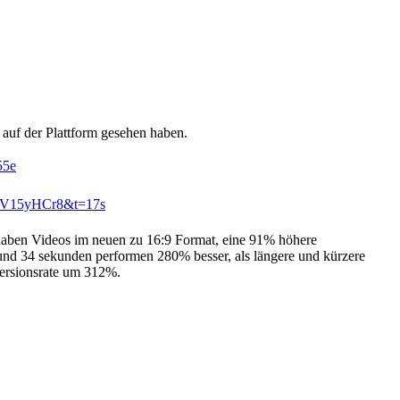
s auf der Plattform gesehen haben.
55e
PQV15yHCr8&t=17s
 haben Videos im neuen zu 16:9 Format, eine 91% höhere
 und 34 sekunden performen 280% besser, als längere und kürzere
versionsrate um 312%.