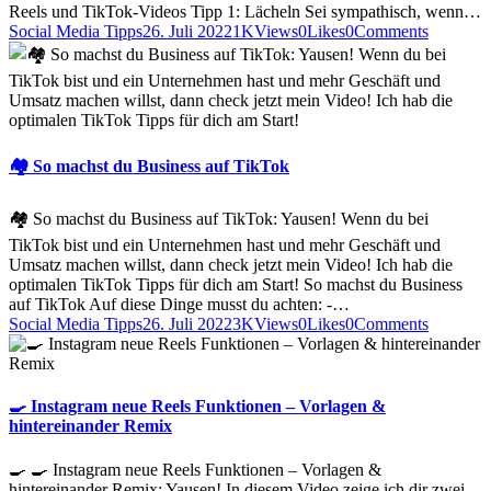
Reels und TikTok-Videos Tipp 1: Lächeln Sei sympathisch, wenn…
Social Media Tipps
26. Juli 2022
1K
Views
0
Likes
0
Comments
🏘 So machst du Business auf TikTok
🏘 So machst du Business auf TikTok: Yausen! Wenn du bei
TikTok bist und ein Unternehmen hast und mehr Geschäft und
Umsatz machen willst, dann check jetzt mein Video! Ich hab die
optimalen TikTok Tipps für dich am Start! So machst du Business
auf TikTok Auf diese Dinge musst du achten: -…
Social Media Tipps
26. Juli 2022
3K
Views
0
Likes
0
Comments
🍳 Instagram neue Reels Funktionen – Vorlagen &
hintereinander Remix
🍳 🍳 Instagram neue Reels Funktionen – Vorlagen &
hintereinander Remix: Yausen! In diesem Video zeige ich dir zwei