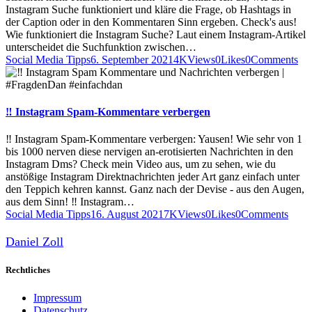
Instagram Suche funktioniert und kläre die Frage, ob Hashtags in
der Caption oder in den Kommentaren Sinn ergeben. Check's aus!
Wie funktioniert die Instagram Suche? Laut einem Instagram-Artikel
unterscheidet die Suchfunktion zwischen…
Social Media Tipps
6. September 2021
4K
Views
0
Likes
0
Comments
‼️ Instagram Spam-Kommentare verbergen
‼️ Instagram Spam-Kommentare verbergen: Yausen! Wie sehr von 1
bis 1000 nerven diese nervigen an-erotisierten Nachrichten in den
Instagram Dms? Check mein Video aus, um zu sehen, wie du
anstößige Instagram Direktnachrichten jeder Art ganz einfach unter
den Teppich kehren kannst. Ganz nach der Devise - aus den Augen,
aus dem Sinn! ‼️ Instagram…
Social Media Tipps
16. August 2021
7K
Views
0
Likes
0
Comments
Daniel Zoll
Rechtliches
Impressum
Datenschutz