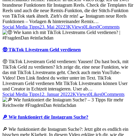
brandneue Funktionen für Instagram Reels. Check die Templates für
Reels und auch die neue Remix-Funktion, die der Stitch-Funktion
von TikTok stark ähnelt. Zieh's dir rein! 🍳 Instagram neue Reels
Funktionen – Vorlagen & hintereinander Remix…
Social Media Tipps
23. Mai 2022
3K
Views
0
Likes
0
Comments
🤑 TikTok Livestream Geld verdienen
🤑 TikTok Livestream Geld verdienen: Yausen! Du hast bock, mit
TikTok Geld zu verdienen? Ich zeige dir, eine neue Funktion, wie
das mit TikTok Livestreams geht. Check auch mein YouTube-
Video! Den Link findest du weiter unter im Text. TikTok
Livestream Geld verdienen Mit TikTok Livestreams können User
und Creator in Echtzeit interagieren. User ab…
Social Media Tipps
12. Januar 2022
2K
Views
0
Likes
0
Comments
🔎 Wie funktioniert die Instagram Suche?
🔎 Wie funktioniert die Instagram Suche?: Jetzt gibt es endlich ein
bisschen mehr Klarheit. In diesem Video erkläre ich dir, wie die