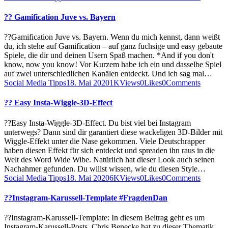
?? Gamification Juve vs. Bayern
??Gamification Juve vs. Bayern. Wenn du mich kennst, dann weißt
du, ich stehe auf Gamification – auf ganz fuchsige und easy gebaute
Spiele, die dir und deinen Usern Spaß machen. *And if you don't
know, now you know! Vor Kurzem habe ich ein und dasselbe Spiel
auf zwei unterschiedlichen Kanälen entdeckt. Und ich sag mal…
Social Media Tipps
18. Mai 2020
1K
Views
0
Likes
0
Comments
?? Easy Insta-Wiggle-3D-Effect
??Easy Insta-Wiggle-3D-Effect. Du bist viel bei Instagram
unterwegs? Dann sind dir garantiert diese wackeligen 3D-Bilder mit
Wiggle-Effekt unter die Nase gekommen. Viele Deutschrapper
haben diesen Effekt für sich entdeckt und spreaden ihn raus in die
Welt des Word Wide Wibe. Natürlich hat dieser Look auch seinen
Nachahmer gefunden. Du willst wissen, wie du diesen Style…
Social Media Tipps
18. Mai 2020
6K
Views
0
Likes
0
Comments
??Instagram-Karussell-Template #FragdenDan
??Instagram-Karussell-Template: In diesem Beitrag geht es um
Instagram-Karussell-Posts. Chris Benecke hat zu dieser Thematik