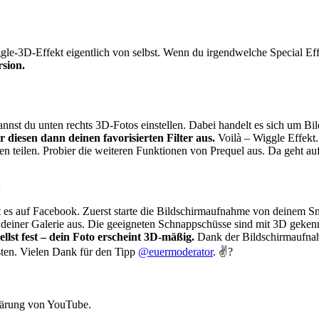
le-3D-Effekt eigentlich von selbst. Wenn du irgendwelche Special Effec
sion.
nst du unten rechts 3D-Fotos einstellen. Dabei handelt es sich um Bil
r diesen dann deinen favorisierten Filter aus.
Voilà – Wiggle Effekt.
en teilen. Probier die weiteren Funktionen von Prequel aus. Da geht auf
gibt es auf Facebook. Zuerst starte die Bildschirmaufnahme von dein
s deiner Galerie aus. Die geeigneten Schnappschüsse sind mit 3D geken
llst fest – dein Foto erscheint 3D-mäßig.
Dank der Bildschirmaufnah
sten. Vielen Dank für den Tipp
@euermoderator
. ✌?
lärung von YouTube.