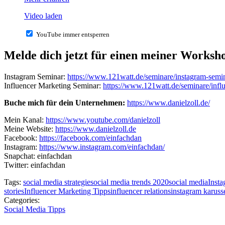
Video laden
YouTube immer entsperren
Melde dich jetzt für einen meiner Worksh
Instagram Seminar:
https://www.121watt.de/seminare/instagram-semin
Influencer Marketing Seminar:
https://www.121watt.de/seminare/infl
Buche mich für dein Unternehmen:
https://www.danielzoll.de/
Mein Kanal:
https://www.youtube.com/danielzoll
Meine Website:
https://www.danielzoll.de
Facebook:
https://facebook.com/einfachdan
Instagram:
https://www.instagram.com/einfachdan/
Snapchat: einfachdan
Twitter: einfachdan
Tags:
social media strategie
social media trends 2020
social media
Inst
stories
Influencer Marketing Tipps
influencer relations
instagram karusse
Categories:
Social Media Tipps