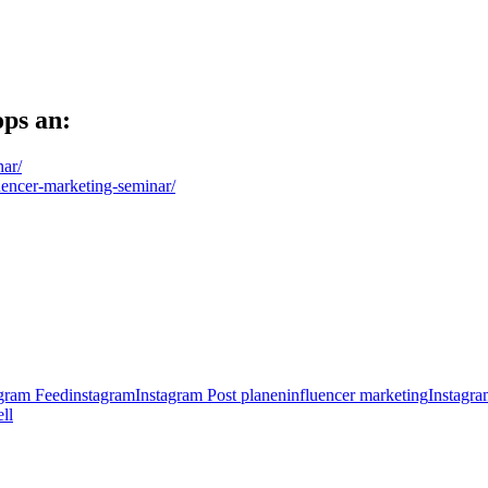
ops an:
ar/
uencer-marketing-seminar/
agram Feed
instagram
Instagram Post planen
influencer marketing
Instagr
ll