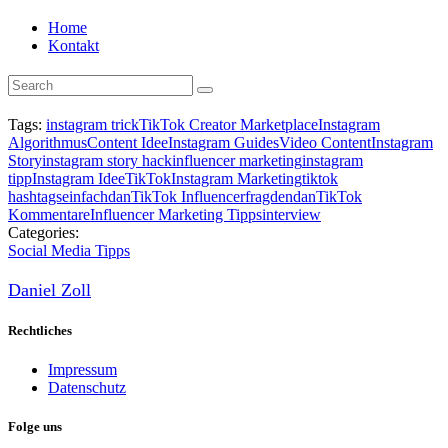
Home
Kontakt
Tags:
instagram trick
TikTok Creator Marketplace
Instagram
Algorithmus
Content Idee
Instagram Guides
Video Content
Instagram
Story
instagram story hack
influencer marketing
instagram
tipp
Instagram Idee
TikTok
Instagram Marketing
tiktok
hashtags
einfachdan
TikTok Influencer
fragdendan
TikTok
Kommentare
Influencer Marketing Tipps
interview
Categories:
Social Media Tipps
Daniel Zoll
Rechtliches
Impressum
Datenschutz
Folge uns