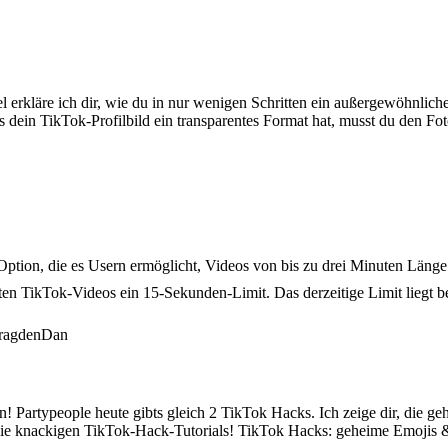
l erkläre ich dir, wie du in nur wenigen Schritten ein außergewöhnliche
s dein TikTok-Profilbild ein transparentes Format hat, musst du den Fo
ption, die es Usern ermöglicht, Videos von bis zu drei Minuten Länge 
ten TikTok-Videos ein 15-Sekunden-Limit. Das derzeitige Limit liegt
Partypeople heute gibts gleich 2 TikTok Hacks. Ich zeige dir, die ge
k die knackigen TikTok-Hack-Tutorials! TikTok Hacks: geheime Emoji