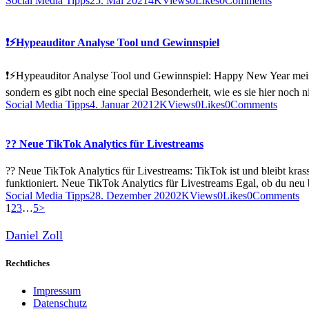
Social Media Tipps
25. Mai 2021
4K
Views
0
Likes
0
Comments
❗️⚡️Hypeauditor Analyse Tool und Gewinnspiel
❗️⚡️Hypeauditor Analyse Tool und Gewinnspiel: Happy New Year mein tr
sondern es gibt noch eine special Besonderheit, wie es sie hier noc
Social Media Tipps
4. Januar 2021
2K
Views
0
Likes
0
Comments
?? Neue TikTok Analytics für Livestreams
?? Neue TikTok Analytics für Livestreams: TikTok ist und bleibt kras
funktioniert. Neue TikTok Analytics für Livestreams Egal, ob du neu 
Social Media Tipps
28. Dezember 2020
2K
Views
0
Likes
0
Comments
Seitennummerierung
Page
Page
Page
Page
1
2
3
…
5
>
der
Daniel Zoll
Beiträge
Rechtliches
Impressum
Datenschutz