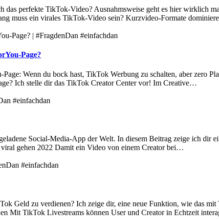
ch das perfekte TikTok-Video? Ausnahmsweise geht es hier wirklich mal
ang muss ein virales TikTok-Video sein? Kurzvideo-Formate dominier
ForYou-Page?
-Page: Wenn du bock hast, TikTok Werbung zu schalten, aber zero Plan
ge? Ich stelle dir das TikTok Creator Center vor! Im Creative…
rgeladene Social-Media-App der Welt. In diesem Beitrag zeige ich dir ei
 viral gehen 2022 Damit ein Video von einem Creator bei…
kTok Geld zu verdienen? Ich zeige dir, eine neue Funktion, wie das m
nen Mit TikTok Livestreams können User und Creator in Echtzeit inter