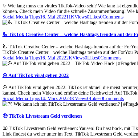
✨ Wie lang muss ein virales TikTok-Video sein? Wie lang ist eigentli
können. Check mein Video für die schnelle Zusammenfassung! Wie l
Social Media Tipps
16. Mai 2022
11K
Views
0
Likes
0
Comments
🦾 TikTok Creative Center – welche Hashtags trenden auf der 
🦾 TikTok Creative Center – welche Hashtags trenden auf der ForYou
TikTok Creative Center – welche Hashtags trenden auf der ForYou-Pa
Social Media Tipps
16. Mai 2022
2K
Views
0
Likes
0
Comments
🥎 Auf TikTok viral gehen 2022
🥎 Auf TikTok viral gehen 2022: TikTok ist aktuell die meist herunte
kannst. Check mein Video und erhöhe deine Reichweite! Auf TikTok
Social Media Tipps
14. März 2022
3K
Views
0
Likes
0
Comments
🤑 TikTok Livestream Geld verdienen
🤑 TikTok Livestream Geld verdienen: Yausen! Du hast bock, mit Ti
Link findest du weiter unter im Text. TikTok Livestream Geld verdie