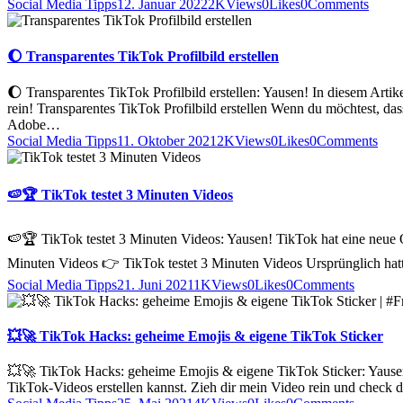
Social Media Tipps
12. Januar 2022
2K
Views
0
Likes
0
Comments
🌔 Transparentes TikTok Profilbild erstellen
🌔 Transparentes TikTok Profilbild erstellen: Yausen! In diesem Artike
rein! Transparentes TikTok Profilbild erstellen Wenn du möchtest, das
Adobe…
Social Media Tipps
11. Oktober 2021
2K
Views
0
Likes
0
Comments
🍉🏆 TikTok testet 3 Minuten Videos
🍉🏆 TikTok testet 3 Minuten Videos: Yausen! TikTok hat eine neue O
Minuten Videos 👉 TikTok testet 3 Minuten Videos Ursprünglich hat
Social Media Tipps
21. Juni 2021
1K
Views
0
Likes
0
Comments
💥🚀 TikTok Hacks: geheime Emojis & eigene TikTok Sticker
💥🚀 TikTok Hacks: geheime Emojis & eigene TikTok Sticker: Yausen! 
TikTok-Videos erstellen kannst. Zieh dir mein Video rein und chec