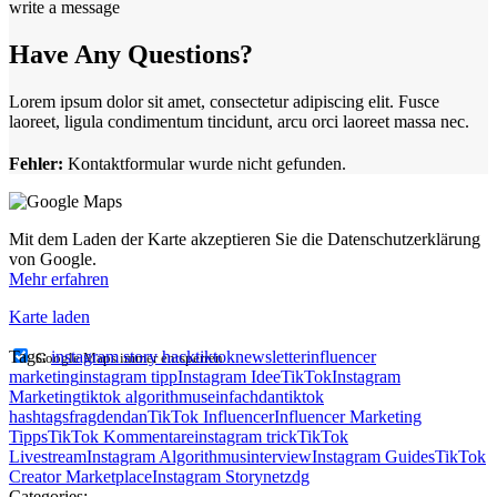
write a message
Have Any Questions?
Lorem ipsum dolor sit amet, consectetur adipiscing elit. Fusce
laoreet, ligula condimentum tincidunt, arcu orci laoreet massa nec.
Fehler:
Kontaktformular wurde nicht gefunden.
Mit dem Laden der Karte akzeptieren Sie die Datenschutzerklärung
von Google.
Mehr erfahren
Karte laden
Tags:
instagram story hack
tiktoknewsletter
influencer
Google Maps immer entsperren
marketing
instagram tipp
Instagram Idee
TikTok
Instagram
Marketing
tiktok algorithmus
einfachdan
tiktok
hashtags
fragdendan
TikTok Influencer
Influencer Marketing
Tipps
TikTok Kommentare
instagram trick
TikTok
Livestream
Instagram Algorithmus
interview
Instagram Guides
TikTok
Creator Marketplace
Instagram Story
netzdg
Categories: