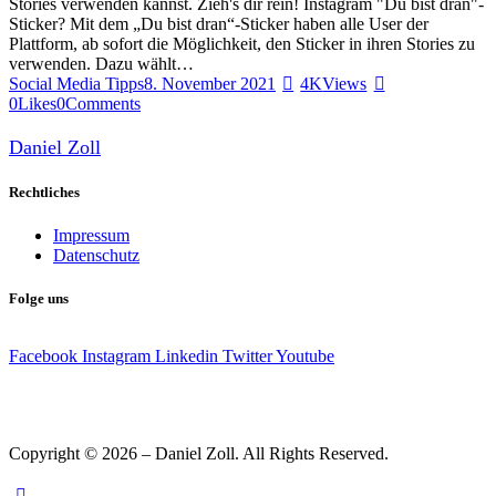
Stories verwenden kannst. Zieh's dir rein! Instagram "Du bist dran"-
Sticker? Mit dem „Du bist dran“-Sticker haben alle User der
Plattform, ab sofort die Möglichkeit, den Sticker in ihren Stories zu
verwenden. Dazu wählt…
Social Media Tipps
8. November 2021
4K
Views
0
Likes
0
Comments
Daniel Zoll
Rechtliches
Impressum
Datenschutz
Folge uns
Facebook
Instagram
Linkedin
Twitter
Youtube
Copyright © 2026 – Daniel Zoll. All Rights Reserved.