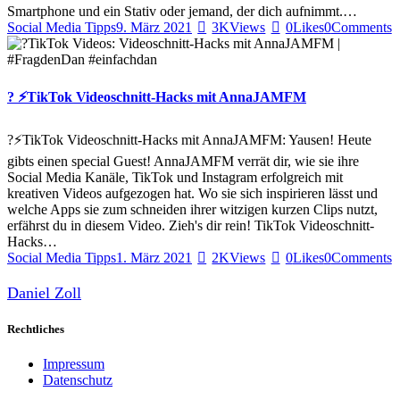
Smartphone und ein Stativ oder jemand, der dich aufnimmt.…
Social Media Tipps
9. März 2021
3K
Views
0
Likes
0
Comments
? ⚡️TikTok Videoschnitt-Hacks mit AnnaJAMFM
?⚡️TikTok Videoschnitt-Hacks mit AnnaJAMFM: Yausen! Heute
gibts einen special Guest! AnnaJAMFM verrät dir, wie sie ihre
Social Media Kanäle, TikTok und Instagram erfolgreich mit
kreativen Videos aufgezogen hat. Wo sie sich inspirieren lässt und
welche Apps sie zum schneiden ihrer witzigen kurzen Clips nutzt,
erfährst du in diesem Video. Zieh's dir rein! TikTok Videoschnitt-
Hacks…
Social Media Tipps
1. März 2021
2K
Views
0
Likes
0
Comments
Daniel Zoll
Rechtliches
Impressum
Datenschutz