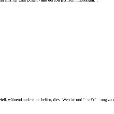
r ein einziger Link posten - und der soll jetzt zum Impressum…
iell, während andere uns helfen, diese Website und Ihre Erfahrung zu 