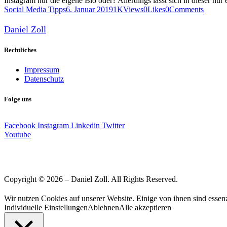
Instagram nur die eigene Bio oder? Allerdings lässt sich in dieser nu
Social Media Tipps
6. Januar 2019
1K
Views
0
Likes
0
Comments
Daniel Zoll
Rechtliches
Impressum
Datenschutz
Folge uns
Facebook
Instagram
Linkedin
Twitter
Youtube
Copyright © 2026 – Daniel Zoll. All Rights Reserved.
Wir nutzen Cookies auf unserer Website. Einige von ihnen sind essenz
Individuelle Einstellungen
Ablehnen
Alle akzeptieren