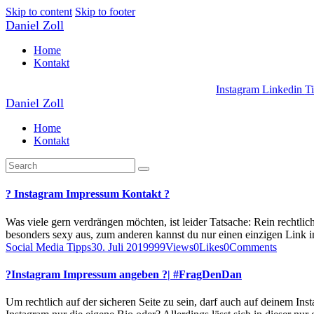
Skip to content
Skip to footer
Daniel Zoll
Home
Kontakt
Instagram
Linkedin
T
Daniel Zoll
Home
Kontakt
? Instagram Impressum Kontakt ?
Was viele gern verdrängen möchten, ist leider Tatsache: Rein rechtl
besonders sexy aus, zum anderen kannst du nur einen einzigen Link 
Social Media Tipps
30. Juli 2019
999
Views
0
Likes
0
Comments
?Instagram Impressum angeben ?| #FragDenDan
Um rechtlich auf der sicheren Seite zu sein, darf auch auf deinem Inst