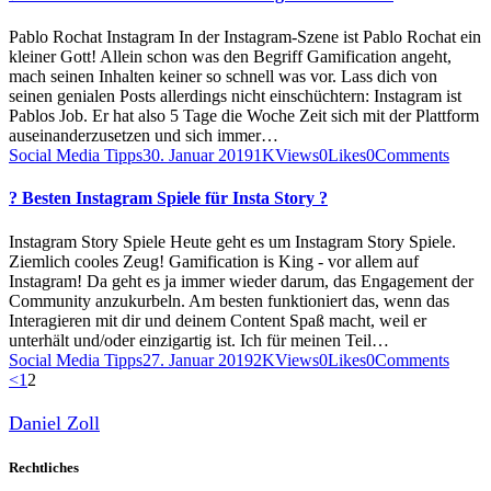
Pablo Rochat Instagram In der Instagram-Szene ist Pablo Rochat ein
kleiner Gott! Allein schon was den Begriff Gamification angeht,
mach seinen Inhalten keiner so schnell was vor. Lass dich von
seinen genialen Posts allerdings nicht einschüchtern: Instagram ist
Pablos Job. Er hat also 5 Tage die Woche Zeit sich mit der Plattform
auseinanderzusetzen und sich immer…
Social Media Tipps
30. Januar 2019
1K
Views
0
Likes
0
Comments
? Besten Instagram Spiele für Insta Story ?
Instagram Story Spiele Heute geht es um Instagram Story Spiele.
Ziemlich cooles Zeug! Gamification is King - vor allem auf
Instagram! Da geht es ja immer wieder darum, das Engagement der
Community anzukurbeln. Am besten funktioniert das, wenn das
Interagieren mit dir und deinem Content Spaß macht, weil er
unterhält und/oder einzigartig ist. Ich für meinen Teil…
Social Media Tipps
27. Januar 2019
2K
Views
0
Likes
0
Comments
Seitennummerierung
Page
Page
<
1
2
der
Daniel Zoll
Beiträge
Rechtliches