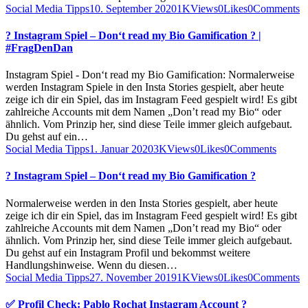
Social Media Tipps
10. September 2020
1K
Views
0
Likes
0
Comments
? Instagram Spiel – Don‘t read my Bio Gamification ? |
#FragDenDan
Instagram Spiel - Don‘t read my Bio Gamification: Normalerweise
werden Instagram Spiele in den Insta Stories gespielt, aber heute
zeige ich dir ein Spiel, das im Instagram Feed gespielt wird! Es gibt
zahlreiche Accounts mit dem Namen „Don’t read my Bio“ oder
ähnlich. Vom Prinzip her, sind diese Teile immer gleich aufgebaut.
Du gehst auf ein…
Social Media Tipps
1. Januar 2020
3K
Views
0
Likes
0
Comments
? Instagram Spiel – Don‘t read my Bio Gamification ?
Normalerweise werden in den Insta Stories gespielt, aber heute
zeige ich dir ein Spiel, das im Instagram Feed gespielt wird! Es gibt
zahlreiche Accounts mit dem Namen „Don’t read my Bio“ oder
ähnlich. Vom Prinzip her, sind diese Teile immer gleich aufgebaut.
Du gehst auf ein Instagram Profil und bekommst weitere
Handlungshinweise. Wenn du diesen…
Social Media Tipps
27. November 2019
1K
Views
0
Likes
0
Comments
✅ Profil Check: Pablo Rochat Instagram Account ?