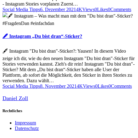
- Instagram Stories vorplanen Zuerst…
Social Media Tipps
6. Dezember 2021
4K
Views
0
Likes
0
Comments
🖋 Instagram „Du bist dran“-Sticker?
🖋 Instagram "Du bist dran"-Sticker?: Yausen! In diesem Video
zeige ich dir, wie du den neuen Instagram "Du bist dran"-Sticker für
Stories verwenden kannst. Zieh's dir rein! Instagram "Du bist dran"-
Sticker? Mit dem „Du bist dran“-Sticker haben alle User der
Plattform, ab sofort die Möglichkeit, den Sticker in ihren Stories zu
verwenden. Dazu wählt…
Social Media Tipps
8. November 2021
4K
Views
0
Likes
0
Comments
Daniel Zoll
Rechtliches
Impressum
Datenschutz