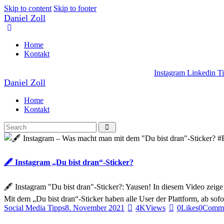
Skip to content
Skip to footer
Daniel Zoll
Home
Kontakt
Instagram
Linkedin
T
Daniel Zoll
Home
Kontakt
🖋 Instagram „Du bist dran“-Sticker?
🖋 Instagram "Du bist dran"-Sticker?: Yausen! In diesem Video zeige i
Mit dem „Du bist dran“-Sticker haben alle User der Plattform, ab sof
Social Media Tipps
8. November 2021
4K
Views
0
Likes
0
Comme