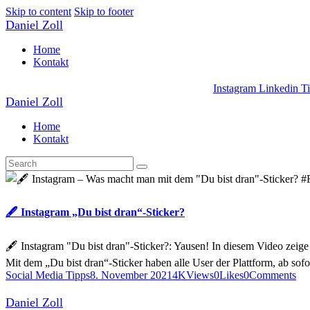
Skip to content
Skip to footer
Daniel Zoll
Home
Kontakt
Instagram
Linkedin
T
Daniel Zoll
Home
Kontakt
🖋 Instagram „Du bist dran“-Sticker?
🖋 Instagram "Du bist dran"-Sticker?: Yausen! In diesem Video zeige i
Mit dem „Du bist dran“-Sticker haben alle User der Plattform, ab sof
Social Media Tipps
8. November 2021
4K
Views
0
Likes
0
Comments
Daniel Zoll