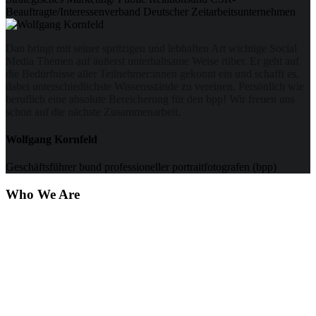
Beauftragte/Interessenverband Deutscher Zeitarbeitsunternehmen
Dan bringt mit seiner spritzigen und lebhaften Art wichtige Social
Media Themen auf äußerst unterhaltsame Weise rüber. Er geht auf
die Bedürfnisse aller Teilnehmer:innen gekonnt ein und schafft es,
dabei unterschiedlichste Wissensstände zu vereinen. Persönlich wie
beruflich eine absolute Bereicherung für den bpp! Wir freuen uns
schon auf die nächste Zusammenarbeit.
Wolfgang Kornfeld
Geschäftsführer bund professioneller portraitfotografen (bpp)
Who We Are