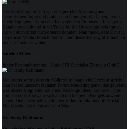
Der Workshop mit Dan war eine perfekte Mischung aus
theoretischem Input und praktischen Übungen. Wir haben, in nur
einem Tag, gemeinsam erste Konzeptideen für unseren Instagram-
Kanal entwickelt und super Tricks für die Umsetzung bekommen,
die wir auch direkt ausprobieren konnten. Man merkt, dass Dan für
den Social Media Bereich brennt – und dieses Feuer gibt er auch an
seine Teilnehmer weiter.
Sabrina Miller
Junior Personalreferentin | Junior HR Specialist Ehrmann GmbH
Man merkt sofort, dass ein Vollprofi mit ganz viel Herzblut spricht!
Dan hat bei unserem digitalen Forum Marketing genau das geliefert,
was unsere Mitglieder brauchen: Knackige Ideen, konkrete Tipps
und passende Tools, die sich auch mit kleineren Budgets anwenden
lassen. Den ersten selbstgedrehten Videoproduktionen für Social
Media steht jetzt nichts mehr im Weg.
Dr. Jenny Rohlmann
Strategisches Marketing/ Public Relationsund CSR-