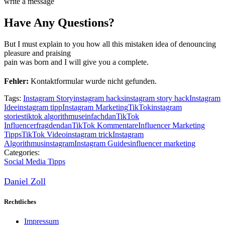
write a message
Have Any Questions?
But I must explain to you how all this mistaken idea of denouncing
pleasure and praising
pain was born and I will give you a complete.
Fehler:
Kontaktformular wurde nicht gefunden.
Tags:
Instagram Story
instagram hacks
instagram story hack
Instagram
Idee
instagram tipp
Instagram Marketing
TikTok
instagram
stories
tiktok algorithmus
einfachdan
TikTok
Influencer
fragdendan
TikTok Kommentare
Influencer Marketing
Tipps
TikTok Video
instagram trick
Instagram
Algorithmus
instagram
Instagram Guides
influencer marketing
Categories:
Social Media Tipps
Daniel Zoll
Rechtliches
Impressum