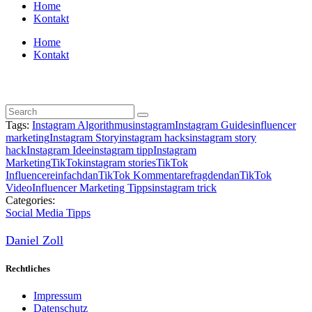
Home
Kontakt
Home
Kontakt
+1 547 654 25 66
Tags:
Instagram Algorithmus
instagram
Instagram Guides
influencer
marketing
Instagram Story
instagram hacks
instagram story
hack
Instagram Idee
instagram tipp
Instagram
Marketing
TikTok
instagram stories
TikTok
Influencer
einfachdan
TikTok Kommentare
fragdendan
TikTok
Video
Influencer Marketing Tipps
instagram trick
Categories:
Social Media Tipps
Daniel Zoll
Rechtliches
Impressum
Datenschutz