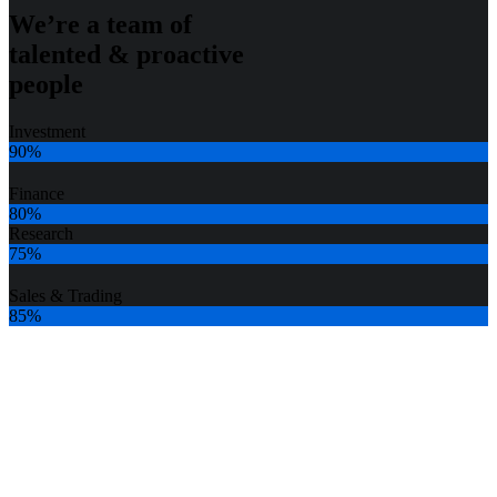
We’re a team of
talented & proactive
people
Investment
90%
Finance
80%
Research
75%
Sales & Trading
85%