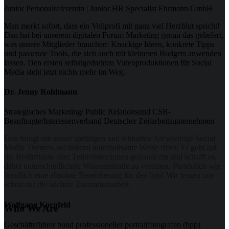
Junior Personalreferentin | Junior HR Specialist Ehrmann GmbH
Man merkt sofort, dass ein Vollprofi mit ganz viel Herzblut spricht!
Dan hat bei unserem digitalen Forum Marketing genau das geliefert,
was unsere Mitglieder brauchen: Knackige Ideen, konkrete Tipps
und passende Tools, die sich auch mit kleineren Budgets anwenden
lassen. Den ersten selbstgedrehten Videoproduktionen für Social
Media steht jetzt nichts mehr im Weg.
Dr. Jenny Rohlmann
Strategisches Marketing/ Public Relationsund CSR-
Beauftragte/Interessenverband Deutscher Zeitarbeitsunternehmen
Dan bringt mit seiner spritzigen und lebhaften Art wichtige Social
Media Themen auf äußerst unterhaltsame Weise rüber. Er geht auf
die Bedürfnisse aller Teilnehmer:innen gekonnt ein und schafft es,
dabei unterschiedlichste Wissensstände zu vereinen. Persönlich wie
beruflich eine absolute Bereicherung für den bpp! Wir freuen uns
schon auf die nächste Zusammenarbeit.
Wolfgang Kornfeld
Who We Are
Geschäftsführer bund professioneller portraitfotografen (bpp)