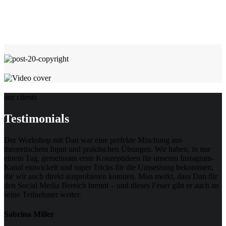
our clients
Testimonials
Der Workshop mit Dan war eine perfekte Mischung aus
theoretischem Input und praktischen Übungen. Wir haben, in nur
einem Tag, gemeinsam erste Konzeptideen für unseren Instagram-
Kanal entwickelt und super Tricks für die Umsetzung bekommen,
die wir auch direkt ausprobieren konnten. Man merkt, dass Dan für
den Social Media Bereich brennt – und dieses Feuer gibt er auch an
seine Teilnehmer weiter.
Sabrina Miller