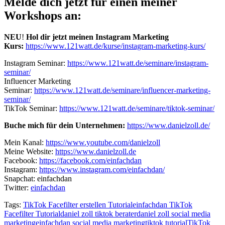
Melde dich jetzt für einen meiner
Workshops an:
NEU
!
Hol dir jetzt meinen Instagram Marketing
Kurs:
https://www.121watt.de/kurse/instagram-marketing-kurs/
Instagram Seminar:
https://www.121watt.de/seminare/instagram-
seminar/
Influencer Marketing
Seminar:
https://www.121watt.de/seminare/influencer-marketing-
seminar/
TikTok Seminar:
https://www.121watt.de/seminare/tiktok-seminar/
Buche mich für dein Unternehmen:
https://www.danielzoll.de/
Mein Kanal:
https://www.youtube.com/danielzoll
Meine Website:
https://www.danielzoll.de
Facebook:
https://facebook.com/einfachdan
Instagram:
https://www.instagram.com/einfachdan/
Snapchat: einfachdan
Twitter:
einfachdan
Tags:
TikTok Facefilter erstellen Tutorial
einfachdan TikTok
Facefilter Tutorial
daniel zoll tiktok berater
daniel zoll social media
marketing
einfachdan social media marketing
tiktok tutorial
TikTok