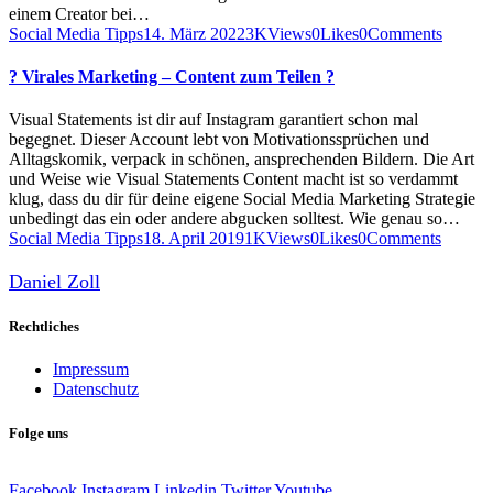
einem Creator bei…
Social Media Tipps
14. März 2022
3K
Views
0
Likes
0
Comments
? Virales Marketing – Content zum Teilen ?
Visual Statements ist dir auf Instagram garantiert schon mal
begegnet. Dieser Account lebt von Motivationssprüchen und
Alltagskomik, verpack in schönen, ansprechenden Bildern. Die Art
und Weise wie Visual Statements Content macht ist so verdammt
klug, dass du dir für deine eigene Social Media Marketing Strategie
unbedingt das ein oder andere abgucken solltest. Wie genau so…
Social Media Tipps
18. April 2019
1K
Views
0
Likes
0
Comments
Daniel Zoll
Rechtliches
Impressum
Datenschutz
Folge uns
Facebook
Instagram
Linkedin
Twitter
Youtube