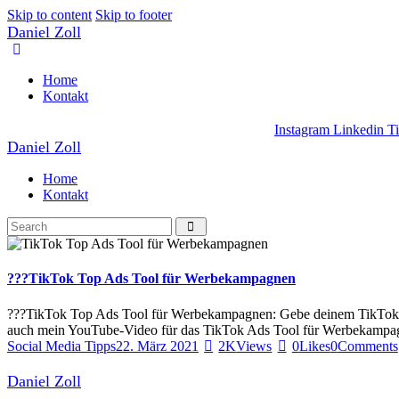
Skip to content
Skip to footer
Daniel Zoll
Home
Kontakt
Instagram
Linkedin
T
Daniel Zoll
Home
Kontakt
???TikTok Top Ads Tool für Werbekampagnen
???TikTok Top Ads Tool für Werbekampagnen: Gebe deinem TikTok-Prof
auch mein YouTube-Video für das TikTok Ads Tool für Werbekampag
Social Media Tipps
22. März 2021
2K
Views
0
Likes
0
Comments
Daniel Zoll