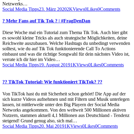
Netzwerks…
Social Media Tipps
23. März 2020
2K
Views
0
Likes
0
Comments
? Mehr Fans auf Tik Tok ? | #FragDenDan
Diese Woche mal ein Tutorial zum Thema Tik Tok. Auch hier gibt
es sowohl kleine Tricks als auch strategische Möglichkeiten, deine
Reichweite auszubauen. Welche Hashtags du unbedingt verwenden
solltest, wie du auf Tik Tok funktionierende Call To Actions
einbaust und was die richtige Songwahl für dein nächstes Video ist,
verrate ich dir hier im Video…
Social Media Tipps
19. August 2019
1K
Views
0
Likes
0
Comments
?? TikTok Tutorial: Wie funktioniert TikTok? ??
Von TikTok hast du mit Sicherheit schon gehört! Die App auf der
sich kurze Videos aufnehmen und mit Filtern und Musik unterlegen
lassen, ist mittlerweile unter den Big Playern der Social Media
Networks angekommen. Von den weltweit 500 Millionen aktiven
Nutzern, stammen aktuell 4,1 Millionen aus Deutschland - Tendenz
steigend! Grund genug also, sich mal…
Social Media Tipps
20. Mai 2019
1K
Views
0
Likes
0
Comments