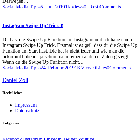
Deswegen…
Social Media Tipps
5. Juni 2019
1K
Views
0
Likes
0
Comments
Instagram Swipe Up Trick ⬆️
Du hast die Swipe Up Funktion auf Instagram und ich habe einen
Instagram Swipe Up Trick. Erstmal ist es geil, dass du die Swipe Up
Funktion am Start hast. Die hat ja nicht jeder und wie man die
bekommt habe ich ja schon mal in einem anderen Video gezeigt.
Wenn du die Swipe Up Funktion nicht…
Social Media Tipps
24. Februar 2019
1K
Views
0
Likes
0
Comments
Daniel Zoll
Rechtliches
Impressum
Datenschutz
Folge uns
Facebook
Instagram
Linkedin
Twitter
Youtube