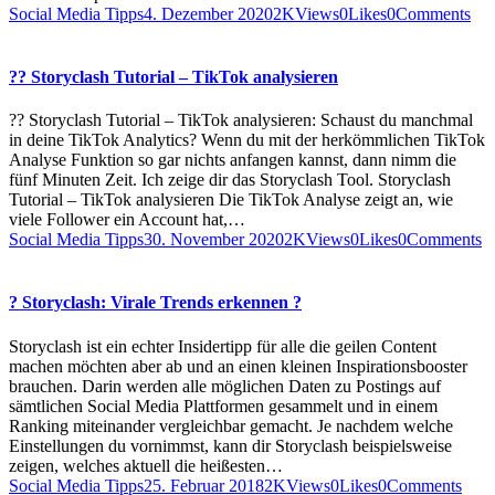
Social Media Tipps
4. Dezember 2020
2K
Views
0
Likes
0
Comments
?? Storyclash Tutorial – TikTok analysieren
?? Storyclash Tutorial – TikTok analysieren: Schaust du manchmal
in deine TikTok Analytics? Wenn du mit der herkömmlichen TikTok
Analyse Funktion so gar nichts anfangen kannst, dann nimm die
fünf Minuten Zeit. Ich zeige dir das Storyclash Tool. Storyclash
Tutorial – TikTok analysieren Die TikTok Analyse zeigt an, wie
viele Follower ein Account hat,…
Social Media Tipps
30. November 2020
2K
Views
0
Likes
0
Comments
? Storyclash: Virale Trends erkennen ?
Storyclash ist ein echter Insidertipp für alle die geilen Content
machen möchten aber ab und an einen kleinen Inspirationsbooster
brauchen. Darin werden alle möglichen Daten zu Postings auf
sämtlichen Social Media Plattformen gesammelt und in einem
Ranking miteinander vergleichbar gemacht. Je nachdem welche
Einstellungen du vornimmst, kann dir Storyclash beispielsweise
zeigen, welches aktuell die heißesten…
Social Media Tipps
25. Februar 2018
2K
Views
0
Likes
0
Comments