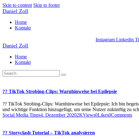
Skip to content
Skip to footer
Daniel Zoll
Home
Kontakt
Instagram
Linkedin
T
Daniel Zoll
Home
Kontakt
?? TikTok Strobing-Clips: Warnhinweise bei Epilepsie
?? TikTok Strobing-Clips: Warnhinweise bei Epilepsie: Ich bin begeis
und wichtige Funktion hinzugefügt, um seine Nutzer zukünftig zu sc
Social Media Tipps
4. Dezember 2020
2K
Views
0
Likes
0
Comments
?? Storyclash Tutorial – TikTok analysieren