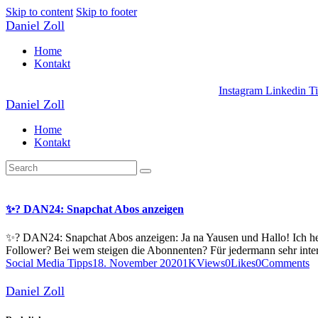
Skip to content
Skip to footer
Daniel Zoll
Home
Kontakt
Instagram
Linkedin
T
Daniel Zoll
Home
Kontakt
✨? DAN24: Snapchat Abos anzeigen
✨? DAN24: Snapchat Abos anzeigen: Ja na Yausen und Hallo! Ich he
Follower? Bei wem steigen die Abonnenten? Für jedermann sehr intere
Social Media Tipps
18. November 2020
1K
Views
0
Likes
0
Comments
Daniel Zoll