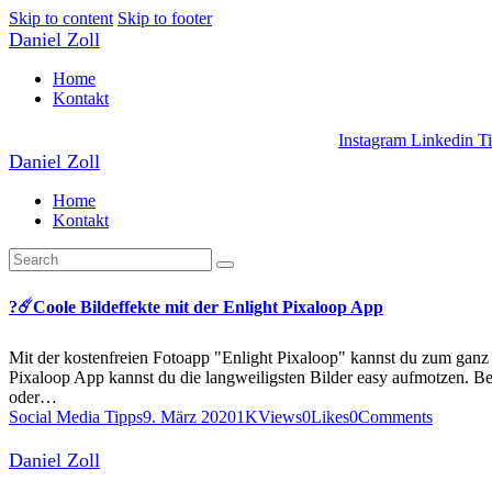
Skip to content
Skip to footer
Daniel Zoll
Home
Kontakt
Instagram
Linkedin
T
Daniel Zoll
Home
Kontakt
?☄️Coole Bildeffekte mit der Enlight Pixaloop App
Mit der kostenfreien Fotoapp "Enlight Pixaloop" kannst du zum ganz 
Pixaloop App kannst du die langweiligsten Bilder easy aufmotzen. B
oder…
Social Media Tipps
9. März 2020
1K
Views
0
Likes
0
Comments
Daniel Zoll