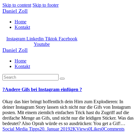
Skip to content
Skip to footer
Daniel Zoll
Home
Kontakt
Instagram
Linkedin
Tiktok
Facebook
Youtube
Daniel Zoll
Home
Kontakt
?Andere Gifs bei Instagram einfügen ?
Okay das hier bringt hoffentlich dein Hirn zum Explodieren: In
deiner Instagram Story lassen sich nicht nur die Gifs von Instagram
posten. Mit einem ziemlich einfachen Trick hast du Zugriff auf die
dreifache Menge an Gifs, und nicht nur die leidigen Sticker. Was das
bedeutet? Also Oprah würde es so ausdrücken: You get a Gif!…
Social Media Tipps
20. Januar 2019
2K
Views
0
Likes
0
Comments