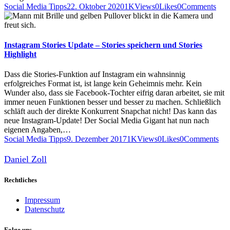
Social Media Tipps
22. Oktober 2020
1K
Views
0
Likes
0
Comments
Instagram Stories Update – Stories speichern und Stories
Highlight
Dass die Stories-Funktion auf Instagram ein wahnsinnig
erfolgreiches Format ist, ist lange kein Geheimnis mehr. Kein
Wunder also, dass sie Facebook-Tochter eifrig daran arbeitet, sie mit
immer neuen Funktionen besser und besser zu machen. Schließlich
schläft auch der direkte Konkurrent Snapchat nicht! Das kann das
neue Instagram-Update! Der Social Media Gigant hat nun nach
eigenen Angaben,…
Social Media Tipps
9. Dezember 2017
1K
Views
0
Likes
0
Comments
Daniel Zoll
Rechtliches
Impressum
Datenschutz
Folge uns