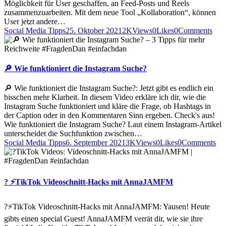
Möglichkeit für User geschaffen, an Feed-Posts und Reels
zusammenzuarbeiten. Mit dem neue Tool „Kollaboration“, können
User jetzt andere…
Social Media Tipps
25. Oktober 2021
2K
Views
0
Likes
0
Comments
🔎 Wie funktioniert die Instagram Suche?
🔎 Wie funktioniert die Instagram Suche?: Jetzt gibt es endlich ein
bisschen mehr Klarheit. In diesem Video erkläre ich dir, wie die
Instagram Suche funktioniert und kläre die Frage, ob Hashtags in
der Caption oder in den Kommentaren Sinn ergeben. Check's aus!
Wie funktioniert die Instagram Suche? Laut einem Instagram-Artikel
unterscheidet die Suchfunktion zwischen…
Social Media Tipps
6. September 2021
3K
Views
0
Likes
0
Comments
? ⚡️TikTok Videoschnitt-Hacks mit AnnaJAMFM
?⚡️TikTok Videoschnitt-Hacks mit AnnaJAMFM: Yausen! Heute
gibts einen special Guest! AnnaJAMFM verrät dir, wie sie ihre