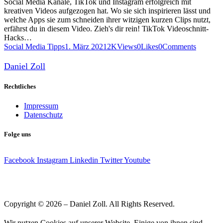
Social Media Kanäle, TikTok und Instagram erfolgreich mit
kreativen Videos aufgezogen hat. Wo sie sich inspirieren lässt und
welche Apps sie zum schneiden ihrer witzigen kurzen Clips nutzt,
erfährst du in diesem Video. Zieh's dir rein! TikTok Videoschnitt-
Hacks…
Social Media Tipps
1. März 2021
2K
Views
0
Likes
0
Comments
Daniel Zoll
Rechtliches
Impressum
Datenschutz
Folge uns
Facebook
Instagram
Linkedin
Twitter
Youtube
Copyright © 2026 – Daniel Zoll. All Rights Reserved.
Wir nutzen Cookies auf unserer Website. Einige von ihnen sind