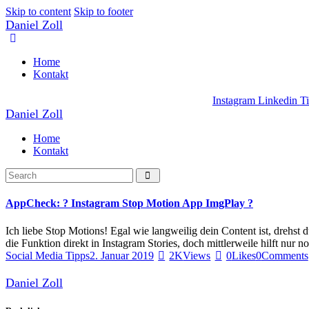
Skip to content
Skip to footer
Daniel Zoll
Home
Kontakt
Instagram
Linkedin
T
Daniel Zoll
Home
Kontakt
AppCheck: ? Instagram Stop Motion App ImgPlay ?
Ich liebe Stop Motions! Egal wie langweilig dein Content ist, drehst 
die Funktion direkt in Instagram Stories, doch mittlerweile hilft nu
Social Media Tipps
2. Januar 2019
2K
Views
0
Likes
0
Comments
Daniel Zoll