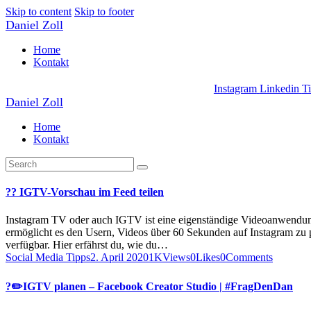
Skip to content
Skip to footer
Daniel Zoll
Home
Kontakt
Instagram
Linkedin
T
Daniel Zoll
Home
Kontakt
?? IGTV-Vorschau im Feed teilen
Instagram TV oder auch IGTV ist eine eigenständige Videoanwendung
ermöglicht es den Usern, Videos über 60 Sekunden auf Instagram zu 
verfügbar. Hier erfährst du, wie du…
Social Media Tipps
2. April 2020
1K
Views
0
Likes
0
Comments
?✏️IGTV planen – Facebook Creator Studio | #FragDenDan