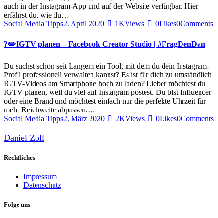
auch in der Instagram-App und auf der Website verfügbar. Hier
erfährst du, wie du…
Social Media Tipps
2. April 2020
1K
Views
0
Likes
0
Comments
?✏️IGTV planen – Facebook Creator Studio | #FragDenDan
Du suchst schon seit Langem ein Tool, mit dem du dein Instagram-
Profil professionell verwalten kannst? Es ist für dich zu umständlich
IGTV-Videos am Smartphone hoch zu laden? Lieber möchtest du
IGTV planen, weil du viel auf Instagram postest. Du bist Influencer
oder eine Brand und möchtest einfach nur die perfekte Uhrzeit für
mehr Reichweite abpassen.…
Social Media Tipps
2. März 2020
2K
Views
0
Likes
0
Comments
Daniel Zoll
Rechtliches
Impressum
Datenschutz
Folge uns