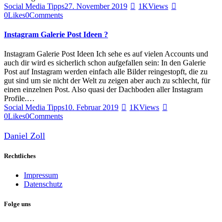
Social Media Tipps
27. November 2019
1K
Views
0
Likes
0
Comments
Instagram Galerie Post Ideen ?
Instagram Galerie Post Ideen Ich sehe es auf vielen Accounts und
auch dir wird es sicherlich schon aufgefallen sein: In den Galerie
Post auf Instagram werden einfach alle Bilder reingestopft, die zu
gut sind um sie nicht der Welt zu zeigen aber auch zu schlecht, für
einen einzelnen Post. Also quasi der Dachboden aller Instagram
Profile.…
Social Media Tipps
10. Februar 2019
1K
Views
0
Likes
0
Comments
Daniel Zoll
Rechtliches
Impressum
Datenschutz
Folge uns