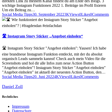
direkten Link zu meinem Kanal findest du am Ende des Blogs. 3
wichtige Instagram Funktionen 2022 1. Beiträge im Profil fixieren
Um ein Beitrag zu…
Social Media Tipps
30. September 2022
3K
Views
0
Likes
0
Comments
🛣 Instagram Story Sticker „Angebot einholen“
🛣 Instagram Story Sticker "Angebot einholen": Yausen! Ich habe
eine brandneue Instagram Funktion entdeckt, mit der du absolut
organisch Leads sammeln kannst! Check auch mein Video für die
Screenshots und hol dir alle Infos zum neue Action Button
"Angebot einholen"! Instagram Story Sticker "Angebot einholen"
"Angebot einholen" ist aktuell der neuesten Action Button, den…
Social Media Tipps
20. Juni 2022
4K
Views
0
Likes
0
Comments
Daniel Zoll
Rechtliches
Impressum
Datenschutz