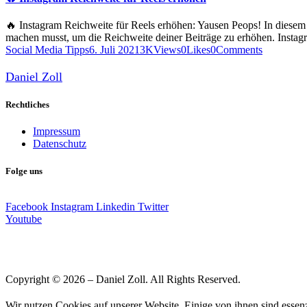
🔥 Instagram Reichweite für Reels erhöhen: Yausen Peops! In diesem B
machen musst, um die Reichweite deiner Beiträge zu erhöhen. Instag
Social Media Tipps
6. Juli 2021
3K
Views
0
Likes
0
Comments
Daniel Zoll
Rechtliches
Impressum
Datenschutz
Folge uns
Facebook
Instagram
Linkedin
Twitter
Youtube
Copyright © 2026 – Daniel Zoll. All Rights Reserved.
Wir nutzen Cookies auf unserer Website. Einige von ihnen sind essenz