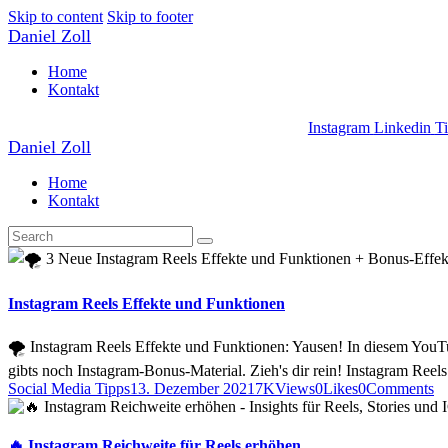
Skip to content
Skip to footer
Daniel Zoll
Home
Kontakt
Instagram
Linkedin
T
Daniel Zoll
Home
Kontakt
Instagram Reels Effekte und Funktionen
🌪 Instagram Reels Effekte und Funktionen: Yausen! In diesem YouTu
gibts noch Instagram-Bonus-Material. Zieh's dir rein! Instagram Ree
Social Media Tipps
13. Dezember 2021
7K
Views
0
Likes
0
Comments
🔥 Instagram Reichweite für Reels erhöhen