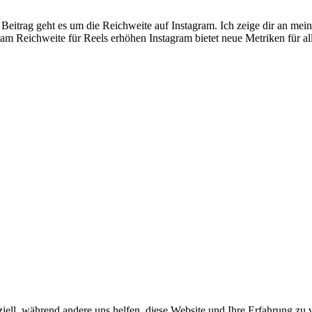
eitrag geht es um die Reichweite auf Instagram. Ich zeige dir an meine
ram Reichweite für Reels erhöhen Instagram bietet neue Metriken für 
iell, während andere uns helfen, diese Website und Ihre Erfahrung zu 