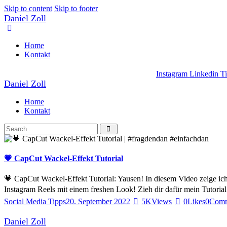
Skip to content
Skip to footer
Daniel Zoll
Home
Kontakt
Instagram
Linkedin
T
Daniel Zoll
Home
Kontakt
💗 CapCut Wackel-Effekt Tutorial
💗 CapCut Wackel-Effekt Tutorial: Yausen! In diesem Video zeige ich 
Instagram Reels mit einem freshen Look! Zieh dir dafür mein Tutoria
Social Media Tipps
20. September 2022
5K
Views
0
Likes
0
Comm
Daniel Zoll