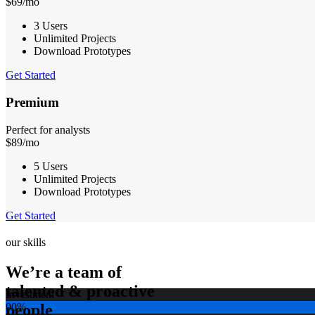
$
69
/mo
3 Users
Unlimited Projects
Download Prototypes
Get Started
Premium
Perfect for analysts
$
89
/mo
5 Users
Unlimited Projects
Download Prototypes
Get Started
our skills
We’re a team of
talented & proactive
Investment
people
90%