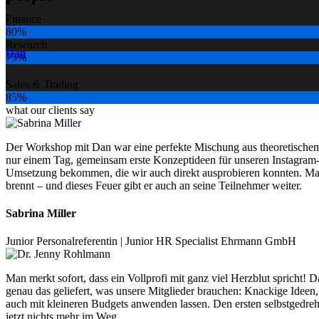
Finance
80%
Research
Dan
75%
Sales & Trading
85%
what our clients say
Der Workshop mit Dan war eine perfekte Mischung aus theoretischem
nur einem Tag, gemeinsam erste Konzeptideen für unseren Instagram-K
Umsetzung bekommen, die wir auch direkt ausprobieren konnten. Man
brennt – und dieses Feuer gibt er auch an seine Teilnehmer weiter.
Sabrina Miller
Junior Personalreferentin | Junior HR Specialist Ehrmann GmbH
Man merkt sofort, dass ein Vollprofi mit ganz viel Herzblut spricht!
genau das geliefert, was unsere Mitglieder brauchen: Knackige Ideen,
auch mit kleineren Budgets anwenden lassen. Den ersten selbstgedreh
jetzt nichts mehr im Weg.