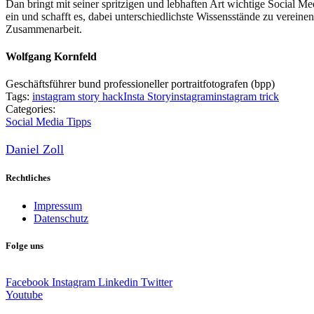
Dan bringt mit seiner spritzigen und lebhaften Art wichtige Social M
ein und schafft es, dabei unterschiedlichste Wissensstände zu vereine
Zusammenarbeit.
Wolfgang Kornfeld
Geschäftsführer bund professioneller portraitfotografen (bpp)
Tags:
instagram story hack
Insta Story
instagram
instagram trick
Categories:
Social Media Tipps
Daniel Zoll
Rechtliches
Impressum
Datenschutz
Folge uns
Facebook
Instagram
Linkedin
Twitter
Youtube