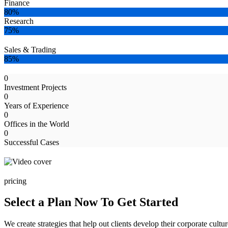
Finance
80%
Research
75%
Sales & Trading
85%
0
Investment Projects
0
Years of Experience
0
Offices in the World
0
Successful Cases
pricing
Select a Plan Now To Get Started
We create strategies that help out clients develop their corporate cultu