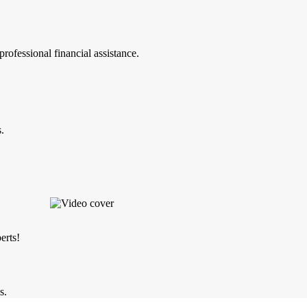
ofessional financial assistance.
.
erts!
s.