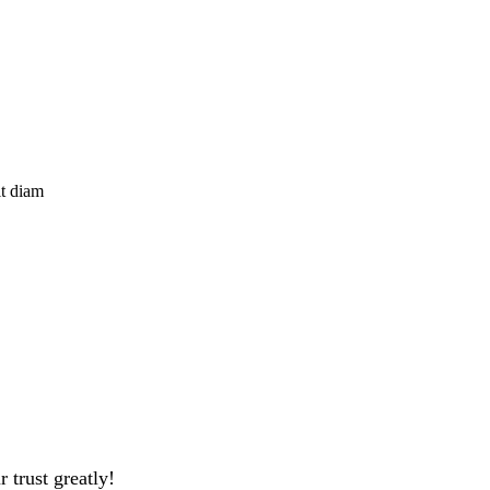
it diam
 trust greatly!