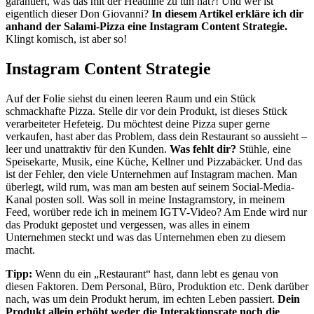
garantiert, was das mit der Headline zu tun hat?! Und wer ist
eigentlich dieser Don Giovanni?
In diesem Artikel erkläre ich dir
anhand der Salami-Pizza eine Instagram Content Strategie.
Klingt komisch, ist aber so!
Instagram Content Strategie
Auf der Folie siehst du einen leeren Raum und ein Stück
schmackhafte Pizza. Stelle dir vor dein Produkt, ist dieses Stück
verarbeiteter Hefeteig. Du möchtest deine Pizza super gerne
verkaufen, hast aber das Problem, dass dein Restaurant so aussieht –
leer und unattraktiv für den Kunden.
Was fehlt dir?
Stühle, eine
Speisekarte, Musik, eine Küche, Kellner und Pizzabäcker. Und das
ist der Fehler, den viele Unternehmen auf Instagram machen. Man
überlegt, wild rum, was man am besten auf seinem Social-Media-
Kanal posten soll. Was soll in meine Instagramstory, in meinem
Feed, worüber rede ich in meinem IGTV-Video? Am Ende wird nur
das Produkt gepostet und vergessen, was alles in einem
Unternehmen steckt und was das Unternehmen eben zu diesem
macht.
Tipp:
Wenn du ein „Restaurant“ hast, dann lebt es genau von
diesen Faktoren. Dem Personal, Büro, Produktion etc. Denk darüber
nach, was um dein Produkt herum, im echten Leben passiert.
Dein
Produkt allein erhöht weder die Interaktionsrate noch die