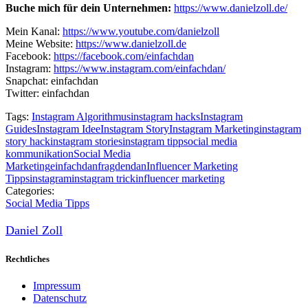
Buche mich für dein Unternehmen:
https://www.danielzoll.de/
Mein Kanal:
https://www.youtube.com/danielzoll
Meine Website:
https://www.danielzoll.de
Facebook:
https://facebook.com/einfachdan
Instagram:
https://www.instagram.com/einfachdan/
Snapchat: einfachdan
Twitter: einfachdan
Tags:
Instagram Algorithmus
instagram hacks
Instagram
Guides
Instagram Idee
Instagram Story
Instagram Marketing
instagram
story hack
instagram stories
instagram tipp
social media
kommunikation
Social Media
Marketing
einfachdan
fragdendan
Influencer Marketing
Tipps
instagram
instagram trick
influencer marketing
Categories:
Social Media Tipps
Daniel Zoll
Rechtliches
Impressum
Datenschutz