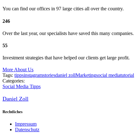
You can find our offices in 97 large cities all over the country.
246
Over the last year, our specialists have saved this many companies.
55
Investment strategies that have helped our clients get large profit.
More About Us
Tags:
tipps
instagram
stories
daniel zoll
Marketing
social media
tutorial
Categories:
Social Media Tipps
Daniel Zoll
Rechtliches
Impressum
Datenschutz